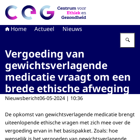
Naar de homepage van CEG - Centrum voor Ethiek en G
Home
Actueel
Nieuws
Vu
Vergoeding van
gewichtsverlagende
medicatie vraagt om een
brede ethische afweging
Nieuwsbericht
06-05-2024 | 10:36
De opkomst van gewichtsverlagende medicatie brengt
uiteenlopende ethische vragen met zich mee over de
vergoeding ervan in het basispakket. Zoals: hoe
wenselijk is het vergoeden van gewichtsverlagende