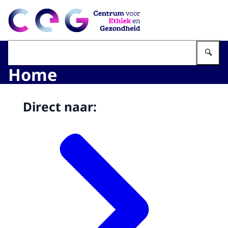
Naar de homepage van CEG - Centrum voor Ethiek en G
Vu
Home
Direct naar: