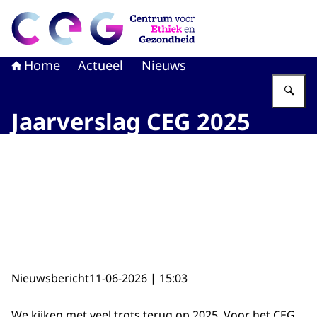
Naar de homepage van CEG - Centrum voor Ethiek en G
Home
Actueel
Nieuws
Vu
Jaarverslag CEG 2025
Nieuwsbericht
11-06-2026 | 15:03
We kijken met veel trots terug op 2025. Voor het CEG