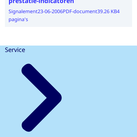
prestatie-indicatoren
Signalement
23-06-2006
PDF-document
39.26 KB
4
pagina's
Service