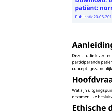
patiënt: no
Publicatie
20-06-201
Aanleidin
Deze studie levert e
participerende patiën
concept `gezamenlijk
Hoofdvra
Wat zijn uitgangspun
gezamenlijke besluit
Ethische 