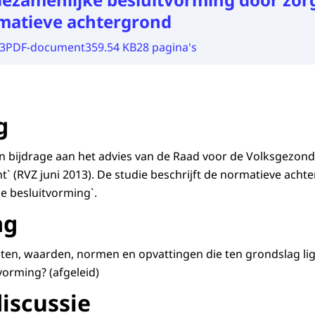
rmatieve achtergrond
3
PDF-document
359.54 KB
28 pagina's
g
en bijdrage aan het advies van de Raad voor de Volksgezon
t` (RVZ juni 2013). De studie beschrijft de normatieve acht
e besluitvorming`.
ag
ten, waarden, normen en opvattingen die ten grondslag li
vorming? (afgeleid)
discussie