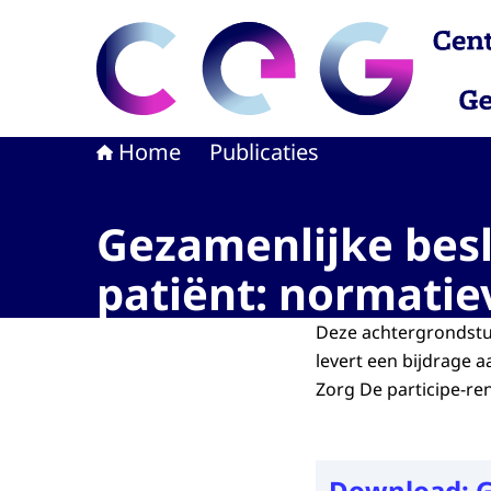
Naar de homepage van CEG - Centrum voor Eth
Home
Publicaties
Gezamenlijke besl
patiënt: normatie
Deze achtergrondstu
levert een bijdrage 
Zorg De participe-ren
Download:
G