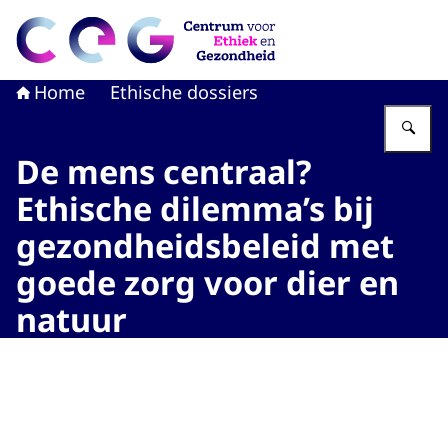
Naar de homepage van CEG - Centrum voor Ethiek en G
Home
Ethische dossiers
Vu
De mens centraal?
Ethische dilemma’s bij
gezondheidsbeleid met
goede zorg voor dier en
natuur