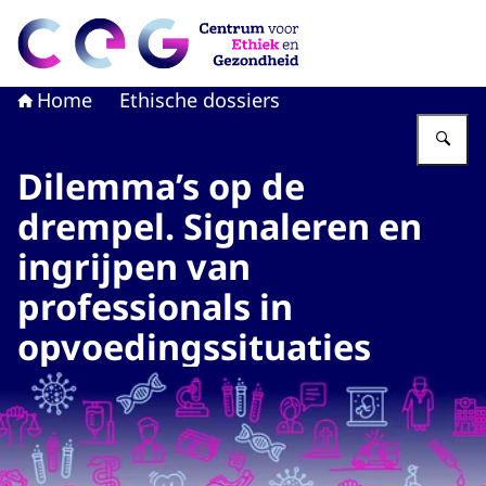
Naar de homepage van CEG - Centrum voor Ethiek en G
Home
Ethische dossiers
Vu
Dilemma’s op de
drempel. Signaleren en
ingrijpen van
professionals in
opvoedingssituaties