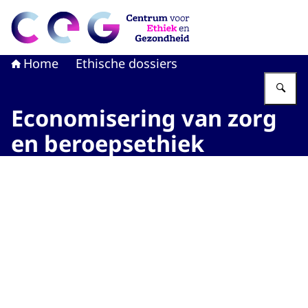
Naar de homepage van CEG - Centrum voor Ethiek en G
Home
Ethische dossiers
Vu
Economisering van zorg
en beroepsethiek