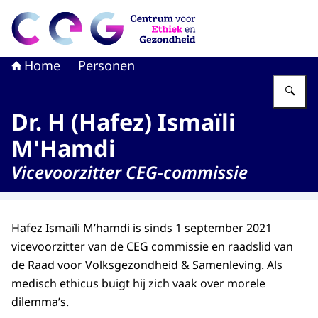
Naar de homepage van CEG - Centrum voor Ethiek en G
Home
Personen
Vu
Dr. H (Hafez) Ismaïli
M'Hamdi
Vicevoorzitter CEG-commissie
Hafez Ismaïli M’hamdi is sinds 1 september 2021
vicevoorzitter van de CEG commissie en raadslid van
de Raad voor Volksgezondheid & Samenleving. Als
medisch ethicus buigt hij zich vaak over morele
dilemma’s.