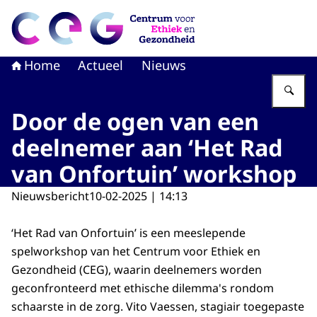
Naar de homepage van CEG - Centrum voor Ethiek en G
Home
Actueel
Nieuws
Vu
Door de ogen van een
deelnemer aan ‘Het Rad
van Onfortuin’ workshop
Nieuwsbericht
10-02-2025 | 14:13
‘Het Rad van Onfortuin’ is een meeslepende
spelworkshop van het Centrum voor Ethiek en
Gezondheid (CEG), waarin deelnemers worden
geconfronteerd met ethische dilemma's rondom
schaarste in de zorg. Vito Vaessen, stagiair toegepaste