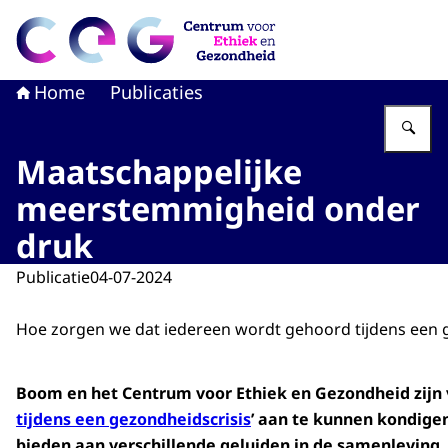
Naar de homepage van CEG - Centrum voor Ethiek en G
Home
Publicaties
Vu
Maatschappelijke
meerstemmigheid onder
druk
Publicatie
04-07-2024
Hoe zorgen we dat iedereen wordt gehoord tijdens een 
Boom en het Centrum voor Ethiek en Gezondheid zijn 
tijdens een gezondheidscrisis
’ aan te kunnen kondigen
bieden aan verschillende geluiden in de samenleving.