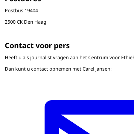
Ga bij het tweede kruispunt rechtsaf de Bezui
Neem de afslag Den Haag centrum (afrit 2)
Na ca. 100 meter vindt u aan de linkerzijde Be
Rijd aan het einde van de afslag rechtdoor de Pr
Postbus 19404
Ga bij het tweede kruispunt rechtsaf de Bezui
2500 CK Den Haag
Na ca. 100 meter vindt u aan de linkerzijde Be
Contact voor pers
Heeft u als journalist vragen aan het Centrum voor Ethi
Dan kunt u contact opnemen met Carel Jansen: